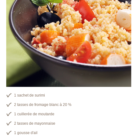
1 sachet de surimi
2 tasses de fromage blanc à 20 %
1 cuillerée de moutarde
2 tasses de mayonnaise
1 gousse d'ail