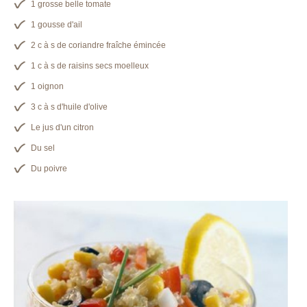
1 grosse belle tomate
1 gousse d'ail
2 c à s de coriandre fraîche émincée
1 c à s de raisins secs moelleux
1 oignon
3 c à s d'huile d'olive
Le jus d'un citron
Du sel
Du poivre