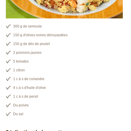
300 g de semoule
150 g d'olives noires dénoyautées
150 g de dés de poulet
2 poivrons jaunes
5 tomates
1 citron
1 c à s de coriandre
4 c à s d'huile d'olive
1 c à s de persil
Du poivre
Du sel